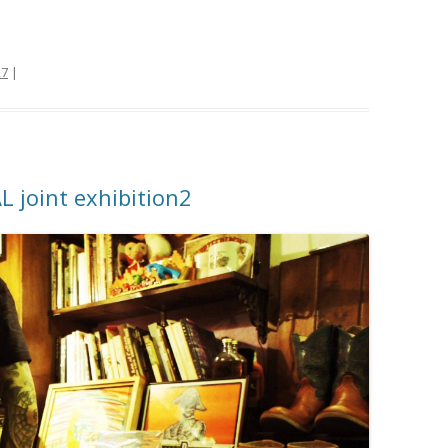
27
|
joint exhibition2