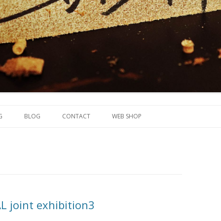
コンテンツへ移動
G
BLOG
CONTACT
WEB SHOP
joint exhibition3