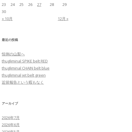
23
24
25
26
27
28
29
30
« 10月
12月 »
最近の投稿
恒例の山梨へ
thugliminal SPIKE belt RED
thugliminal CHAIN belt blue
thugliminal jet belt green
近状報告という暇もなく
アーカイブ
2026年7月
2026年6月
2026年5月