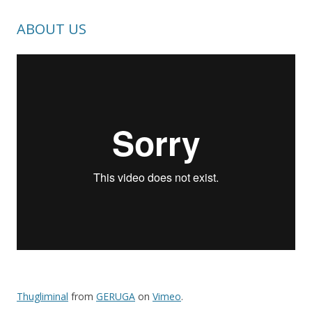
ABOUT US
Thugliminal
from
GERUGA
on
Vimeo
.