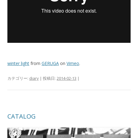
winter light
from
GERUGA
on
Vimeo
.
カテゴリー:
diary
| 投稿日:
2014-02-13
|
CATALOG