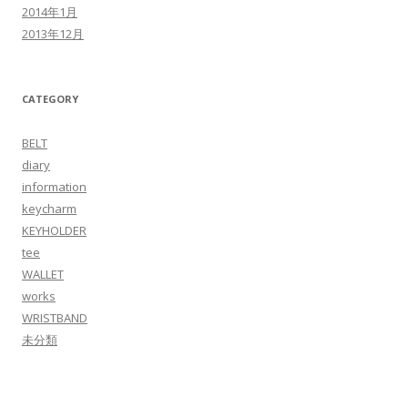
2014年1月
2013年12月
CATEGORY
BELT
diary
information
keycharm
KEYHOLDER
tee
WALLET
works
WRISTBAND
未分類