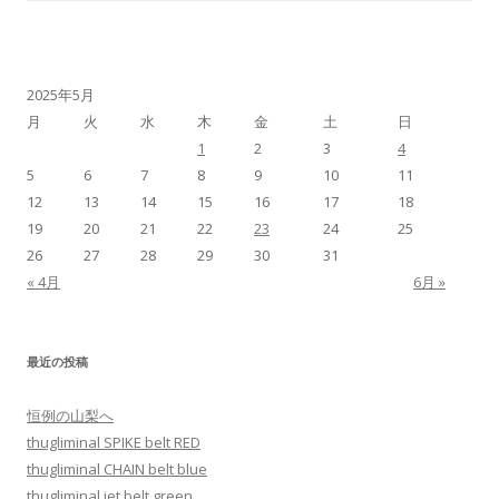
2025年5月
月
火
水
木
金
土
日
1
2
3
4
5
6
7
8
9
10
11
12
13
14
15
16
17
18
19
20
21
22
23
24
25
26
27
28
29
30
31
« 4月
6月 »
最近の投稿
恒例の山梨へ
thugliminal SPIKE belt RED
thugliminal CHAIN belt blue
thugliminal jet belt green